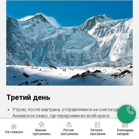
Третий день
Утром, после завтрака, отправляемся на снегоходе на
Аккемское озеро, где перед нами во всей красе
предстанут весь массив Белухи, долина Ак-Оюк с
одноименной вершиной, долина Ярлу, Аккемский ледник и
Зимние
Летние
Каталог
Календарь
На главную
многое другое.
программы
программы
программ
заездов