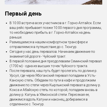
Первый день
В 10:00 встреча всех участников в г. Горно-Алтайск. Если
ваш рейс прибывает позже 10:00 первого дня программы,
то необходимо прибыть в г. Горно-Алтайск на день
раньше.
Размещаемся в нашем комфортном трансфере и
отправляемся в путешествие до с. Тюнгур.
Сегодня у нас день перевалов. Начинаем движение по
знаменитой дороге - Чуйский тракт.
В первой половине дня преодолеваем Семинский перевал
(1700 м) - одна из высших точек Чуйского тракта.
После перевала, наш путь будет пролегать по долине р.
Урсул, где через Ябоганский перевал попадаем в Усть-
Канскую степь. Обедаем по пути в кафе и продолжаем
движение по степи через Кырлыкский перевал в долину р.
Кокса и Абайскую степь по которой, попадаем вновь в
долину р. Катунь в Уймонской степи. Пересекая ее,
движемся вдоль Катуни и наконец, добираемся в
отдаленное с. Тюнгур.