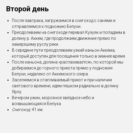
Второй день
После завтрака, загружаемся в снегоход с санями и
отправляемся к подножию Белухи.
Преодолеваем на снегоходе перевал Кузуяк и попадаем в
долину р. Аккем, где продолжаем движение прямо по
замерзшему руслу реки.
В середине пути преодолеваем узкий каньон Аккема,
который доступен для посещения только в зимнее время.
После каньона, долина «распахивается», по которой мы
добираемся до горного приюта прямо у подножия
Белухи, недалеко от Аккемского озера.
Заселяемся в отапливаемый приют и при наличии
светового времени, идем пешком радиально в долину
Ярлу.
Вечером ужин, морозное звёздное небо и
возвышающаяся Белуха.
Снегоход:
41 км.