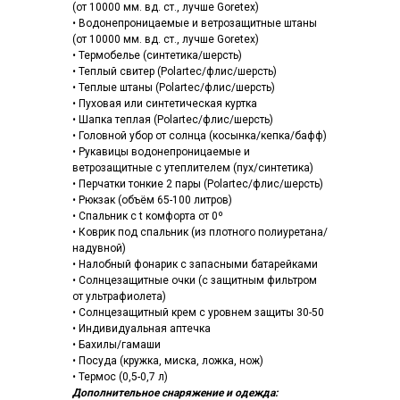
(от 10000 мм. вд. ст., лучше Goretex)
• Водонепроницаемые и ветрозащитные штаны
(от 10000 мм. вд. ст., лучше Goretex)
• Термобелье (синтетика/шерсть)
• Теплый свитер (Polartec/флис/шерсть)
• Теплые штаны (Polartec/флис/шерсть)
• Пуховая или синтетическая куртка
• Шапка теплая (Polartec/флис/шерсть)
• Головной убор от солнца (косынка/кепка/бафф)
• Рукавицы водонепроницаемые и
ветрозащитные с утеплителем (пух/синтетика)
• Перчатки тонкие 2 пары (Polartec/флис/шерсть)
• Рюкзак (объём 65-100 литров)
• Спальник с t комфорта от 0º
• Коврик под спальник (из плотного полиуретана/
надувной)
• Налобный фонарик с запасными батарейками
• Солнцезащитные очки (с защитным фильтром
от ультрафиолета)
• Солнцезащитный крем с уровнем защиты 30-50
• Индивидуальная аптечка
• Бахилы/гамаши
• Посуда (кружка, миска, ложка, нож)
• Термос (0,5-0,7 л)
Дополнительное снаряжение и одежда: