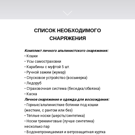
СПИСОК НЕОБХОДИМОГО
СНАРЯЖЕНИЯ
Комплект личного альпинистского снаряжения:
• Кошки
• Усы самостраховки
• Карабины с муфтой 5 шт.
• Ручной зажим (жумар)
• Спусковое устройство (восьмерка)
• Ледоруб
• Страховочная система (беседка/обвязка)
• Каска
Личное снаряжение и одежда для восхождения:
• Горные/альпинисткие ботинки под кошки
(жесткие, с рантом или без)
• Тёплые носки (шерсть/синтетика)
• Носки треккинговые (лучше синтетика)
несколько пар
• Водонепроницаемая и ветрозащитная куртка